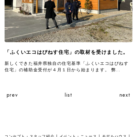
「ふくいエコはぴねす住宅」の取材を受けました。
新しくできた福井県独自の住宅基準「ふくいエコはぴねす
住宅」の補助金受付が４月１日から始まります。 弊...
prev
list
next
コンセプト・スタッフ紹介
イベント・ニュース
モデルハウス