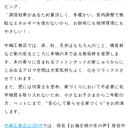
ビング」
「調湿効果があるため夏涼しく、冬暖かい。室内調整で無
駄なエネルギーを使わないから、お財布にも地球環境にも
やさしい！」
中嶋工務店では、床、柱、天井はもちろんのこと、構造材
など家の至るところに本物の木である無垢材を使用しま
す。木の香りに含まれるフィトンチッドが家じゅうからに
じみ出るアロマ空間は大変気持ちよく、心をリラックスさ
せてくれます。
また、壁には珪藻土を塗布。家づくりにおいて不必要に化
学物質を取り入れないため、小さなお子さまからご年配の
方、ペットにまで、“安心して暮らせる家づくり”をお約束
します。
中嶋工務店公式HP
では、現在【お施主様の生の声】発信中