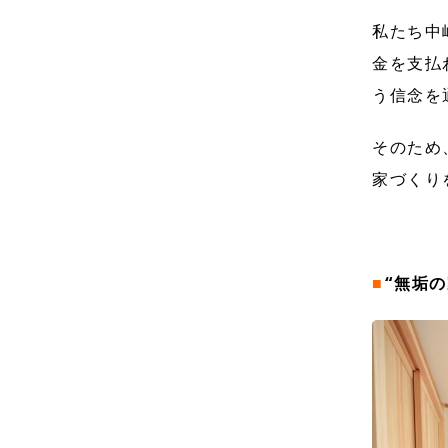
私たち中
金を支払
う信念を
そのため
家づくり
■
“無垢