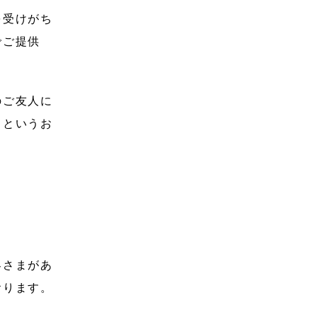
を受けがち
でご提供
。
のご友人に
、というお
客さまがあ
おります。