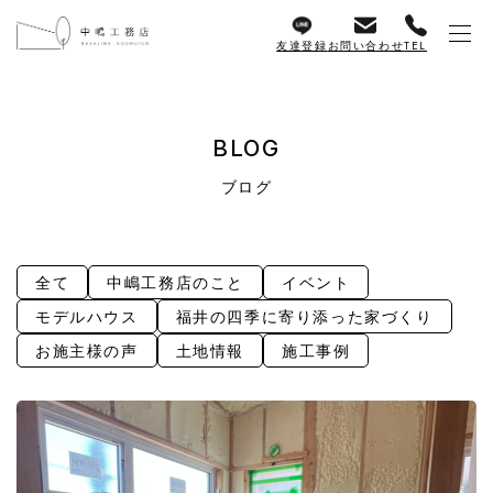
友達登録
お問い合わせ
TEL
BLOG
ブログ
全て
中嶋工務店のこと
イベント
モデルハウス
福井の四季に寄り添った家づくり
お施主様の声
土地情報
施工事例