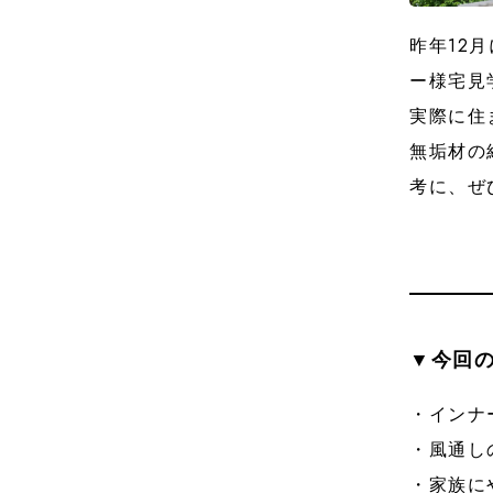
昨年12
ー様宅見
実際に住
無垢材の
考に
▼今回
・インナ
・風通し
・家族に