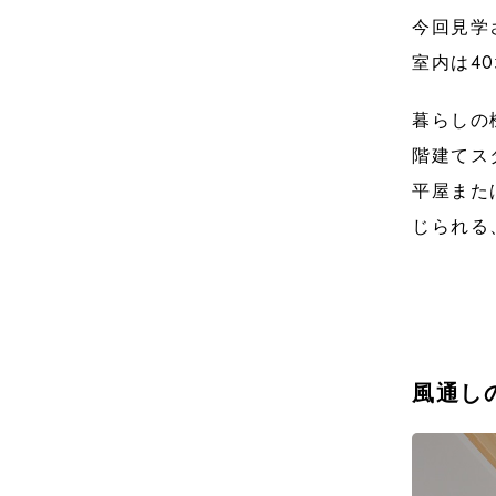
今回見学
室内は4
暮らしの
階建てス
平屋また
じられる
風通し