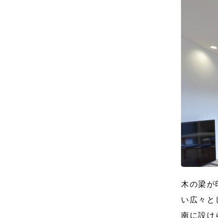
木の梁が
い広々と
南に設け