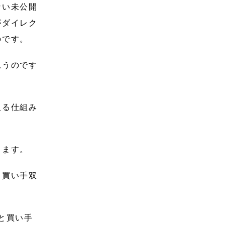
ない未公開
がダイレク
のです。
思うのです
取る仕組み
ります。
と買い手双
と買い手