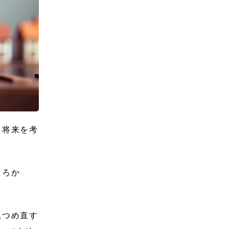
、将来を考
ころか
見つめ直す