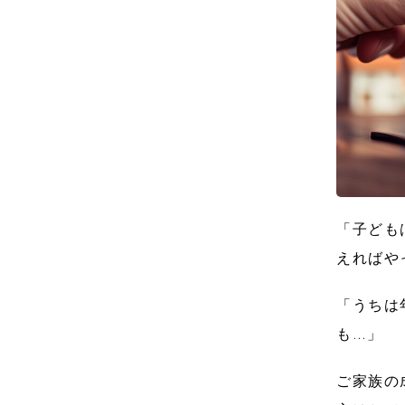
「子ども
えればや
「うちは
も…」
ご家族の