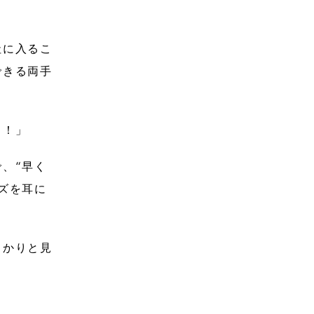
社に入るこ
できる両手
よ！」
、“早く
ズを耳に
っかりと見