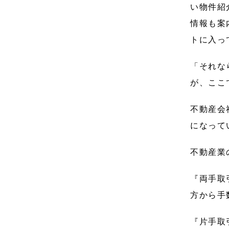
い物件紹
情報も案
トに入っ
「それな
が、ここ
不動産会
になって
不動産業
『両手取
方から手
『片手取