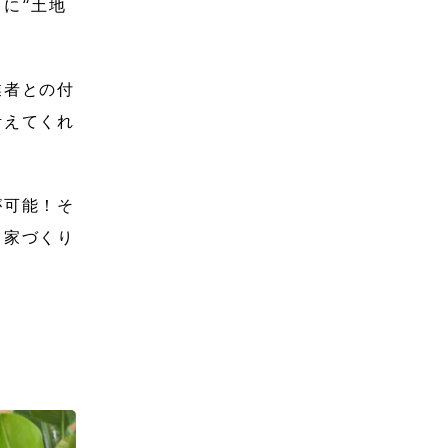
に“土地
業者との付
考えてくれ
が可能！そ
く家づくり