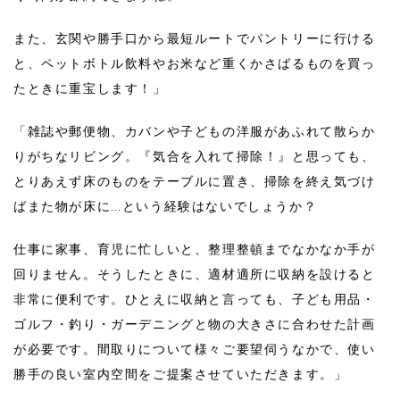
また、玄関や勝手口から最短ルートでパントリーに行ける
と、ペットボトル飲料やお米など重くかさばるものを買っ
たときに重宝します！」
「雑誌や郵便物、カバンや子どもの洋服があふれて散らか
りがちなリビング。『気合を入れて掃除！』と思っても、
とりあえず床のものをテーブルに置き、掃除を終え気づけ
ばまた物が床に…という経験はないでしょうか？
仕事に家事、育児に忙しいと、整理整頓までなかなか手が
回りません。そうしたときに、適材適所に収納を設けると
非常に便利です。ひとえに収納と言っても、子ども用品・
ゴルフ・釣り・ガーデニングと物の大きさに合わせた計画
が必要です。間取りについて様々ご要望伺うなかで、使い
勝手の良い室内空間をご提案させていただきます。」