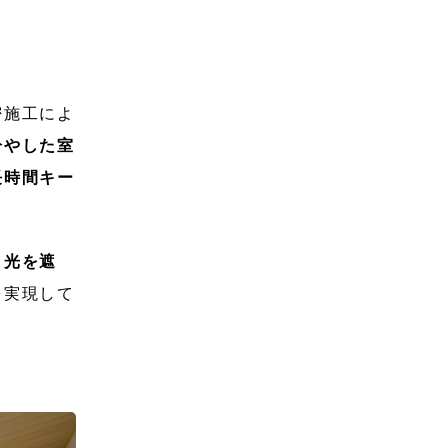
密施工によ
冷やした室
長時間キー
日光を遮
を実現して