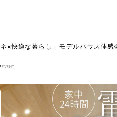
ネ×快適な暮らし」モデルハウス体感会
7
EVENT