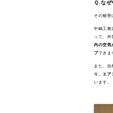
Ｑ.な
その秘密
中嶋工務
って、外
内の空気
プ
できま
また、自
り、エア
います。