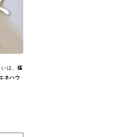
まいは、
猛
エネハウ