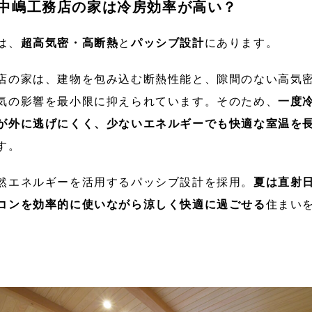
ぜ中嶋工務店の家は冷房効率が高い？
は、
超高気密・高断熱
と
パッシブ設計
にあります。
店の家は、建物を包み込む断熱性能と、隙間のない高気
気の影響を最小限に抑えられています。そのため、
一度
が外に逃げにくく、少ないエネルギーでも快適な室温を
す。
然エネルギーを活用するパッシブ設計を採用。
夏は直射
コンを効率的に使いながら涼しく快適に過ごせる
住まい