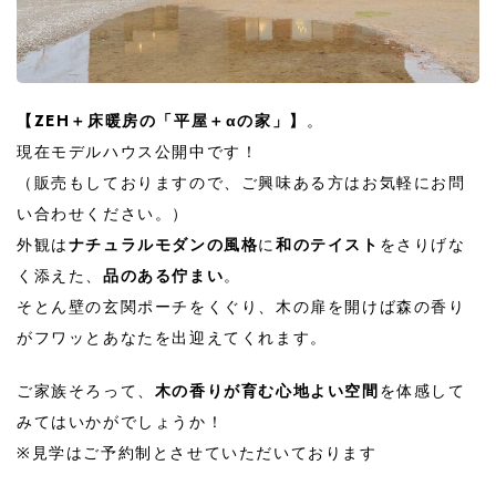
【ZEH＋床暖房の「平屋＋αの家」】
。
現在モデルハウス公開中です！
（販売もしておりますので、ご興味ある方はお気軽にお問
い合わせください。）
外観は
ナチュラルモダンの風格
に
和のテイスト
をさりげな
く添えた、
品のある佇まい
。
そとん壁の玄関ポーチをくぐり、木の扉を開けば森の香り
がフワッとあなたを出迎えてくれます。
ご家族そろって、
木の香りが育む心地よい空間
を体感して
みてはいかがでしょうか！
※見学はご予約制とさせていただいております