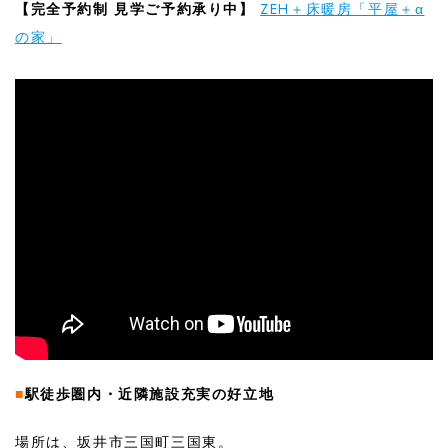
【完全予約制 見学ご予約承り中】
ZEH＋床暖房「平屋＋α
の家」
■
駅徒歩圏内・近隣施設充実の好立地
場所は、坂井市三国町三国東。