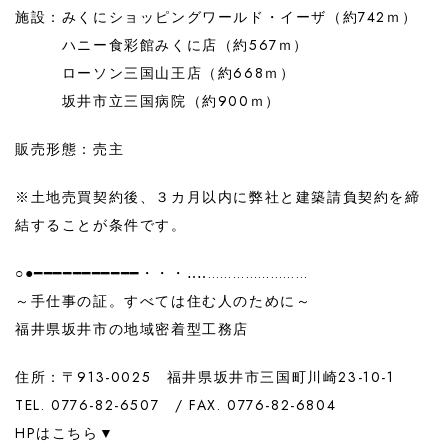
施設：みくにショッピングワールド・イーザ（約742ｍ）
ハニー食彩館みくに店（約567ｍ）
ローソン三国山王店（約668ｍ）
坂井市立三国病院（約900ｍ）
販売形態：売主
※土地売買契約後、３カ月以内に弊社と建築請負契約を締
結することが条件です。
○●━━━━━━━━━━━・・・‥‥……………………
～手仕事の証。すべては住む人のために～
福井県坂井市の地域密着型工務店
住所：〒913-0025 福井県坂井市三国町川崎23-10-1
TEL. 0776-82-6507 / FAX. 0776-82-6804
HPはこちら▼