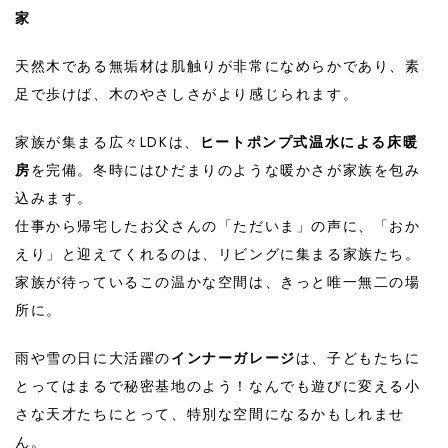
家
天然木である無垢材は肌触りが非常になめらかであり、素
足で歩けば、木のやさしさがより感じられます。
家族が集まる広々LDKは、
ヒートポンプ式温水による床暖
房
を完備。冬時にはひだまりのような暖かさが家族を包み
込みます。
仕事から帰宅したお父さんの「ただいま」の声に、「おか
えり」と迎えてくれるのは、リビングに集まる家族たち。
家族が待っているこの温かな空間は、きっと唯一無二の場
所に。
雨や雪の日に大活躍の
インナーガレージ
は、子どもたちに
とってはまるで秘密基地のよう！なんでも遊びに変える小
さな天才たちにとって、特別な空間になるかもしれませ
ん。