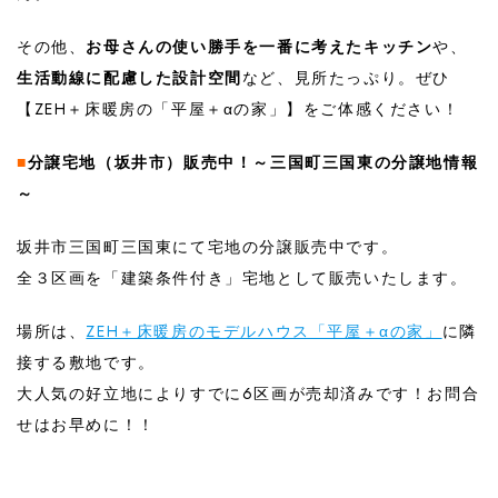
その他、
お母さんの使い勝手を一番に考えたキッチン
や、
生活動線に配慮した設計空間
など、見所たっぷり。ぜひ
【ZEH＋床暖房の「平屋＋αの家」】をご体感ください！
■
分譲宅地（坂井市）販売中！～三国町三国東の分譲地情報
～
坂井市三国町三国東にて宅地の分譲販売中です。
全３区画を「建築条件付き」宅地として販売いたします。
場所は、
ZEH＋床暖房のモデルハウス「平屋＋αの家」
に隣
接する敷地です。
大人気の好立地によりすでに6区画が売却済みです！お問合
せはお早めに！！